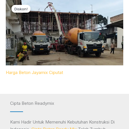
Diskon!
Diskon!
Harga Beton Jayamix Ciputat
Cipta Beton Readymix
Kami Hadir Untuk Memenuhi Kebutuhan Konstruksi Di