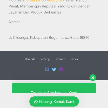
Indonesia,
Cipta Beton Ready Mix
Telah Tumbuh
Pesat, Membangun Reputasi Yang Kokoh Dengan
Layanan Dan Produk Berkualitas.
Alamat
Tanyakan Saja Kepada Kami!
Jl. Cileungsi, Kabupaten Bogor, Jawa Barat 16820.
6281943345790
Available
Beranda
Tentang
Layanan
Kontak
6282173452051
Available
© 2026 CIPTA BETON READY MIX
Hubungi Kontak Kami