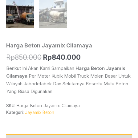
Harga Beton Jayamix Cilamaya
Harga
Harga
Rp
850.000
Rp
840.000
Aslinya
Saat
Berikut Ini Akan Kami Sampaikan
Harga Beton Jayamix
Cilamaya
Per Meter Kubik Mobil Truck Molen Besar Untuk
Adalah:
Ini
Wilayah Jabodetabek Dan Sekitarnya Beserta Mutu Beton
Rp850.000.
Adalah:
Yang Biasa Digunakan.
Rp840.000.
SKU:
Harga-Beton-Jayamix-Cilamaya
Kategori:
Jayamix Beton