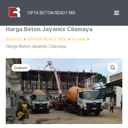
Lewati
Ke
CIPTA BETON READY MIX
Konten
Harga Beton Jayamix Cilamaya
Beranda
HARGA READY MIX
Produk
Harga Beton Jayamix Cilamaya
Diskon!