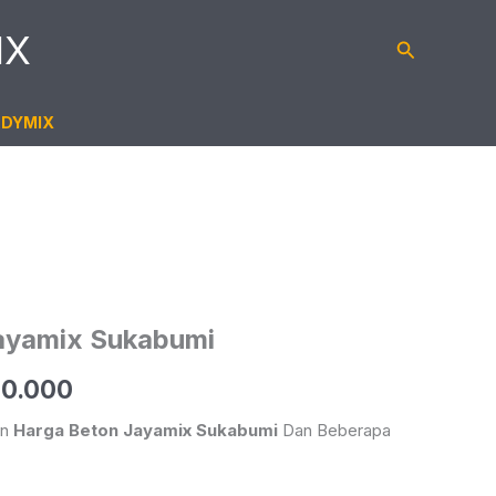
IX
Cari
ADYMIX
ayamix Sukabumi
a
Harga
0.000
nya
Saat
an
Harga Beton Jayamix Sukabumi
Dan Beberapa
ah:
Ini