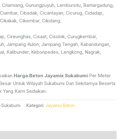
0.000.
Adalah:
, Citamiang, Gunungpuyuh, Lembursitu, Bantargadung,
 Ciambar, Cibadak, Cicantayan, Cicurug, Cidadap,
Rp840.000.
 Cikakak, Cikembar, Cikidang.
p, Cireunghas, Cisaat, Cisolok, Curugkembar,
uh, Jampang Kulon, Jampang Tengah, Kabandungan,
al, Kalibunder, Kebonpedes, Lengkong, Nagrak,
paikan
Harga Beton Jayamix Sukabumi
Per Meter
Besar Untuk Wilayah Sukabumi Dan Sekitarnya Beserta
 Yang Kami Sediakan.
-Sukabumi
Kategori:
Jayamix Beton