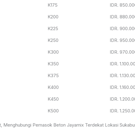
K175
IDR. 850.00
K200
IDR. 880.00
K225
IDR. 900.00
K250
IDR. 950.00
K300
IDR. 970.00
K350
IDR. 1.100.0
K375
IDR. 1.130.0
K400
IDR. 1.160.0
K450
IDR. 1.200.0
K500
IDR. 1.250.0
at, Menghubungi Pemasok Beton Jayamix Terdekat Lokasi Sukabu