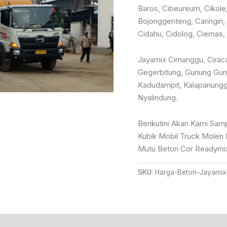
Rp85
Baros, Cibeureum, Cikole
Bojonggenteng, Caringin,
Cidahu, Cidolog, Ciemas,
Jayamix Cimanggu, Ciraca
Gegerbitung, Gunung Gur
Kadudampit, Kalapanungg
Nyalindung.
Berikutini Akan Kami Sam
Kubik Mobil Truck Molen 
Mutu Beton Cor Readymix
SKU:
Harga-Beton-Jayamix