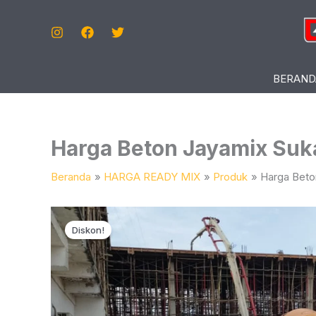
Lewati
Ke
Konten
BERAND
Harga Beton Jayamix Su
Beranda
HARGA READY MIX
Produk
Harga Beto
Diskon!