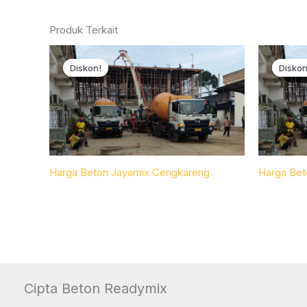
Produk Terkait
Diskon!
Diskon!
Diskon
Diskon
Harga Beton Jayamix Cengkareng
Harga Bet
Cipta Beton Readymix