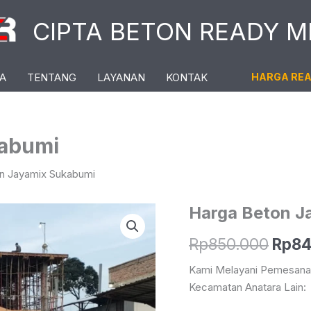
CIPTA BETON READY M
A
TENTANG
LAYANAN
KONTAK
HARGA RE
kabumi
n Jayamix Sukabumi
Harga Beton J
Harg
Rp
850.000
Rp
84
Asli
Kami Melayani Pemesan
Kecamatan Anatara Lain:
Adal