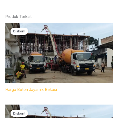
Produk Terkait
Diskon!
Diskon!
Harga Beton Jayamix Bekasi
Diskon!
Diskon!