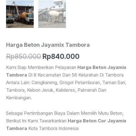
Harga Beton Jayamix Tambora
Harga
Harga
Rp
850.000
Rp
840.000
Aslinya
Saat
Kami Siap Memberikan Pelayanan
Harga Beton Jayamix
Tambora
Di 8 Kecamatan Dan 56 Kelurahan Di Tambora
Adalah:
Ini
Antara Lain: Cengkareng, Grogol Petamburan, Taman Sari,
Rp850.000.
Adalah:
Tambora, Kebon Jeruk, Kalideres, Palmerah Dan
Kembangan.
Rp840.000.
Sebagai Pertimbangan Biaya Dalam Memilih Mutu Beton,
Berikut Ini Kami Tawarkankan
Harga Beton Cor Jayamix
Tambora
Kota Tambora Indonesia