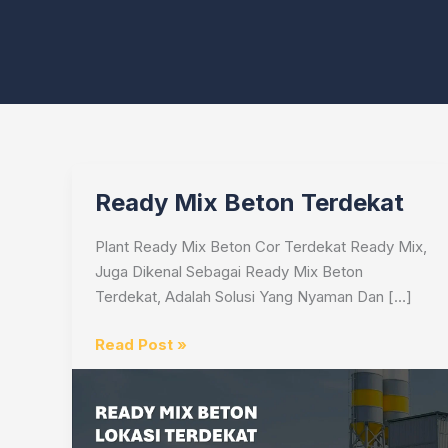
Ready Mix Beton Terdekat
Plant Ready Mix Beton Cor Terdekat Ready Mix,
Juga Dikenal Sebagai Ready Mix Beton
Terdekat, Adalah Solusi Yang Nyaman Dan […]
Ready
Read Post »
Mix
Beton
Terdekat