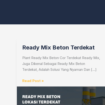
Ready Mix Beton Terdekat
Plant Ready Mix Beton Cor Terdekat Ready Mix,
Juga Dikenal Sebagai Ready Mix Beton
Terdekat, Adalah Solusi Yang Nyaman Dan […]
Ready
Read Post »
Mix
Beton
Terdekat