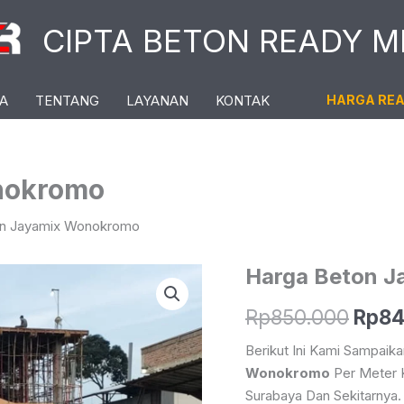
CIPTA BETON READY M
A
TENTANG
LAYANAN
KONTAK
HARGA RE
nokromo
on Jayamix Wonokromo
Harga Beton 
Harg
Rp
850.000
Rp
84
Asli
Berikut Ini Kami Sampai
Wonokromo
Per Meter 
Adal
Surabaya Dan Sekitarnya