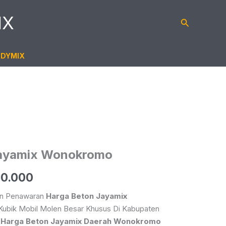
IX
Cari
ADYMIX
Jayamix Wonokromo
a
Harga
0.000
nya
Saat
kan Penawaran
Harga Beton Jayamix
Kubik Mobil Molen Besar Khusus Di Kabupaten
ah:
Ini
.
Harga Beton Jayamix Daerah Wonokromo