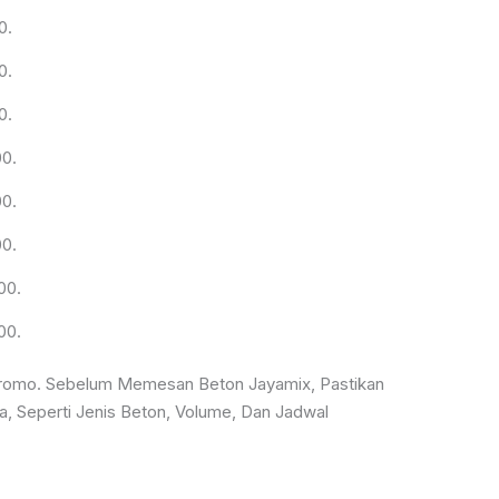
0.
0.
0.
00.
00.
00.
00.
00.
kromo. Sebelum Memesan Beton Jayamix, Pastikan
, Seperti Jenis Beton, Volume, Dan Jadwal