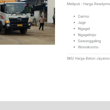
Rp85
Meliputi : Harga Readym
Darmo
Jagir
Ngagel
Ngagelrejo
Sawunggaling
Wonokromo
SKU:
Harga-Beton-Jayami