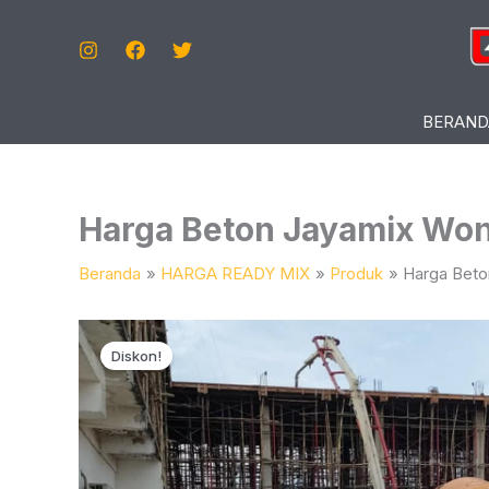
Lewati
Ke
Konten
BERAND
Harga Beton Jayamix Wo
Beranda
HARGA READY MIX
Produk
Harga Bet
Diskon!