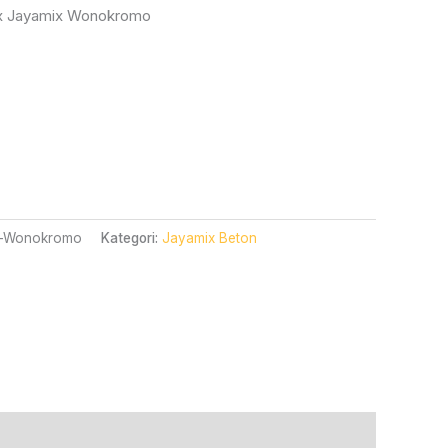
0.000.
Adalah:
ix Jayamix Wonokromo
Rp840.000.
x-Wonokromo
Kategori:
Jayamix Beton